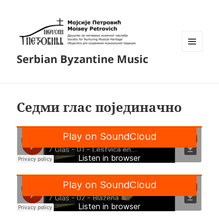
ИЗБОРНИК
Serbian Byzantine Music
И
ВИЏЕТИ
Седми глас појединачно