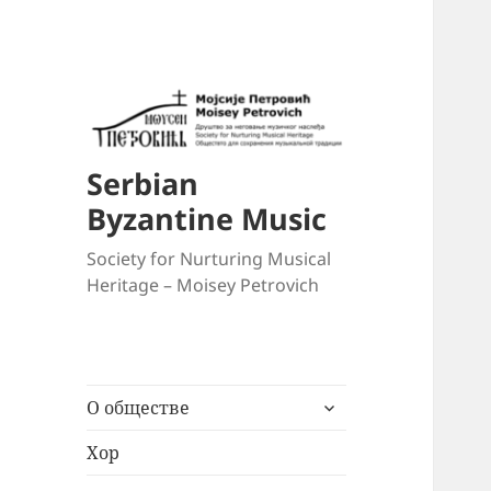
Serbian
Byzantine Music
Society for Nurturing Musical
Heritage – Moisey Petrovich
раскрыть
О обществе
дочернее
меню
Хор