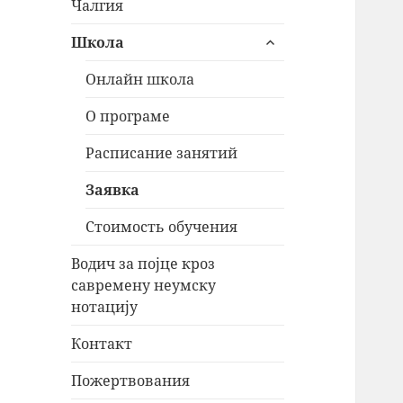
Чалгия
раскрыть
Школа
дочернее
меню
Онлайн школа
О програме
Расписание занятий
Заявка
Стоимость обучения
Водич за појце кроз
савремену неумску
нотацију
Контакт
Пожертвования